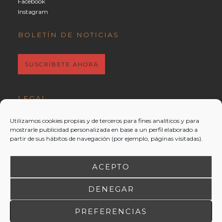
Facebook
Instagram
BOLETÍN DE NOTICIAS
SUSCRÍBETE AHORA
LEGAL
Aviso Legal
|
Condiciones de venta
Utilizamos cookies propias y de terceros para fines analíticos y para
Política de cookies
|
Privacidad
mostrarle publicidad personalizada en base a un perfil elaborado a
partir de sus hábitos de navegación (por ejemplo, páginas visitadas).
ACEPTO
DENEGAR
PREFERENCIAS
2026 © Traslanzas Bodegas y Viñedos. Todos los derechos